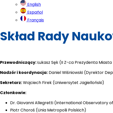
English
Español
Français
Skład Rady Nauko
Przewodniczący:
 Łukasz Sęk (II Z-ca Prezydenta Miast
Nadzór i koordynacja:
 Daniel Wiśniowski (Dyrektor D
Sekretarz:
 Wojciech Firek (Uniwersytet Jagielloński)
Członkowie:
Dr. Giovanni Allegretti (International Observatory 
Piotr Choroś (Unia Metropolii Polskich)