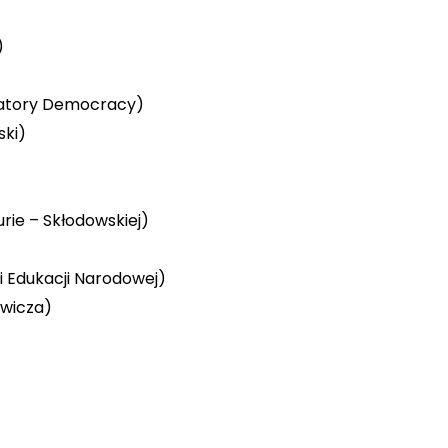
)
ipatory Democracy)
ski)
rie – Skłodowskiej)
i Edukacji Narodowej)
ewicza)