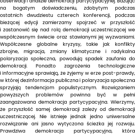
obserwacji i analizie demokracji partycypacyjnej. Bazując 
na bogatym doświadczeniu, zdobytym podczas 
ostatnich dwudziestu czterech konferencji, podczas 
bieżącej edycji zamierzamy spojrzeć w przyszłość 
i zastanowić się nad rolą demokracji uczestniczącej we 
współczesnym świecie oraz stawianymi jej wyzwaniami. 
Współczesne globalne kryzysy, takie jak konflikty 
zbrojne, migracja, zmiany klimatyczne i radykalna 
polaryzacja społeczna, powodują spadek zaufania do 
demokracji. Ponadto zagrożenia technologiczne 
i informacyjne sprawiają, że żyjemy w erze post-prawdy, 
w której dezinformacja publiczna i polaryzacja społeczna 
sprzyjają tendencjom populistycznym. Rozwiązaniem 
powyższych problemów powinna być w pełni 
zaangażowana demokracja partycypacyjna. Wierzymy, 
że przyszłość samej demokracji zależy od demokracji 
uczestniczącej. Nie istnieje jednak jedno uniwersalne 
rozwiązanie ani jasno wytyczona ścieżka jej rozwoju. 
Prawdziwa demokracja partycypacyjna, która 