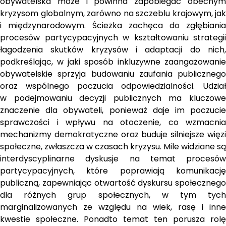
obywatelska może i powinna zapobiegać obecnym 
kryzysom globalnym, zarówno na szczeblu krajowym, jak 
i międzynarodowym. Ścieżka zachęca do zgłębiania 
procesów partycypacyjnych w kształtowaniu strategii 
łagodzenia skutków kryzysów i adaptacji do nich, 
podkreślając, w jaki sposób inkluzywne zaangażowanie 
obywatelskie sprzyja budowaniu zaufania publicznego 
oraz wspólnego poczucia odpowiedzialności. Udział 
w podejmowaniu decyzji publicznych ma kluczowe 
znaczenie dla obywateli, ponieważ daje im poczucie 
sprawczości i wpływu na otoczenie, co wzmacnia 
mechanizmy demokratyczne oraz buduje silniejsze więzi 
społeczne, zwłaszcza w czasach kryzysu. Mile widziane są 
interdyscyplinarne dyskusje na temat procesów 
partycypacyjnych, które poprawiają komunikację 
publiczną, zapewniając otwartość dyskursu społecznego 
dla różnych grup społecznych, w tym tych 
marginalizowanych ze względu na wiek, rasę i inne 
kwestie społeczne. Ponadto temat ten porusza rolę 