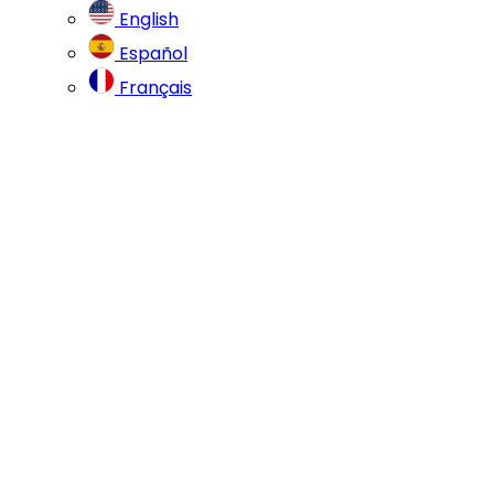
English
Español
Français